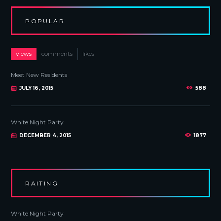
POPULAR
views
comments
likes
Meet New Residents
JULY 16, 2015
588
White Night Party
DECEMBER 4, 2015
1877
RAITING
White Night Party