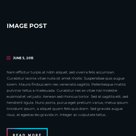
IMAGE POST
JUNE 5, 2015
Nam efficitur turpis at nibh aliquet, sed viverra felis accumsan.
Curabitur lacinia vitae nulla sit amet mollis. Suspendisse quis augue
lorem. Mauris finibus sem nec venenatis sagittis. Pellentesque mattis
pulvinar tellus a malesuada. Curabitur nec ex vitae nisl molestie
euismod et vel justo. Aenean sed rhoncus tortor. Sed at sagittis elit, sed
hendrerit ligula. Nunc porta, purus eget pretium varius, metus ipsum
tincidunt ipsum, a aliquet quam felis quis diam. Sed gravida augue
risus, at egestas leo gravida in. Integer ac vulputate tellus...
READ MORE