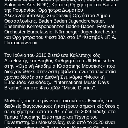
Salon des Arts NDK), Κρατική Ορχήστρα του Bacau
της Ρουμανίας, Ορχήστρα Δωματίου
Αλεξανδρούπολης, Συμφωνική Ορχήστρα Δήμου
Θεσσαλονίκης, Baden Baden Jugendorchester,
Ensemble Korrespondenzen Baden-Baden, Festival
Orchester Euroclassic, Nürnberger Jugendorchester
ο
και Ορχήστρα του Φεστιβάλ στο 1
Φεστιβάλ «Γ. Α.
Παπαϊωάννου».
Τον Ιούνιο του 2010 διετέλεσε Καλλιτεχνικός
Διευθυντής και Βοηθός Καθηγητή του Ulf Hoelscher
στην «Θερινή Ακαδημία Κλασσικής Μουσικής» που
διοργανώθηκε στην Ασπροβάλτα, ενώ τα τελευταία
χρόνια δίδαξε στα Διεθνή Σεμινάρια «Μουσική
Εβδομάδα Λευκάδας», “International Music Days
Brache” και στο Φεστιβάλ “Music Diaries”.
Μαθητές του διακρίνονται τακτικά σε εθνικούς και
διεθνείς διαγωνισμούς ή κατέχουν σημαντικές θέσεις
σε ορχήστρες. Από το 2017 έως το 2024 δίδαξε στο
Τμήμα Μουσικής Επιστήμης και Τέχνης του
Πανεπιστημίου Μακεδονίας, ενώ από το 2020 είναι
μόνιμος καθηγητής βιολιού του Κρατικού Ωδείου