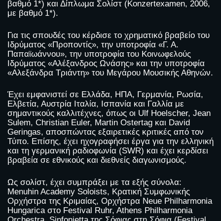
βαθμό 1*) και Δίπλωμα Σολίστ (Konzertexamen, 2006,
με βαθμό 1*).
Για τις σπουδές του κέρδισε το χρηματικό βραβείο του
Ιδρύματος «Προποντίς», την υποτροφία «Γ. Α.
Παπαϊωάννου», την υποτροφία του Κοινωφελούς
Ιδρύματος «Αλέξανδρος Ωνάσης» και την υποτροφία
«Αλεξάνδρα Τριάντη» του Μεγάρου Μουσικής Αθηνών.
Έχει εμφανιστεί σε Ελλάδα, ΗΠΑ, Γερμανία, Ρωσία,
Ελβετία, Αυστρία Ιταλία, Ισπανία και Γαλλία με
σημαντικούς καλλιτέχνες, όπως οι Ulf Hoelscher, Jean
Sulem, Christian Euler, Martin Ostertag και David
Geringas, αποσπώντας εξαιρετικές κριτικές από τον
Τύπο. Επίσης, έχει ηχογραφήσει έργα για την ελληνική
και τη γερμανική ραδιοφωνία (SWR) και έχει κερδίσει
βραβεία σε εθνικούς και διεθνείς διαγωνισμούς.
Ως σολίστ, έχει συμπράξει με τα εξής σύνολα:
Menuhin Academy Soloists, Κρατική Συμφωνικής
Ορχήστρα της Κριμαίας, Ορχήστρα Neue Philharmonia
Hungarica στο Festival Ruhr, Athens Philharmonia
Orchestra, Sinfonietta της Σόφιας στη Σόφια (Festival