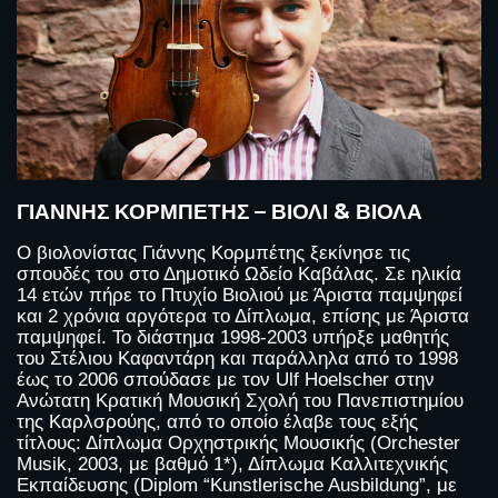
ΓΙΆΝΝΗΣ ΚΟΡΜΠΈΤΗΣ – ΒΙΟΛΊ & ΒΙΌΛΑ
O βιολονίστας Γιάννης Κορμπέτης ξεκίνησε τις
σπουδές του στο Δημοτικό Ωδείο Καβάλας. Σε ηλικία
14 ετών πήρε το Πτυχίο Βιολιού με Άριστα παμψηφεί
και 2 χρόνια αργότερα το Δίπλωμα, επίσης με Άριστα
παμψηφεί. Το διάστημα 1998-2003 υπήρξε μαθητής
του Στέλιου Καφαντάρη και παράλληλα από το 1998
έως το 2006 σπούδασε με τον Ulf Hoelscher στην
Ανώτατη Κρατική Μουσική Σχολή του Πανεπιστημίου
της Καρλσρούης, από το οποίο έλαβε τους εξής
τίτλους: Δίπλωμα Ορχηστρικής Μουσικής (Orchester
Musik, 2003, με βαθμό 1*), Δίπλωμα Καλλιτεχνικής
Εκπαίδευσης (Diplom “Kunstlerische Ausbildung”, με