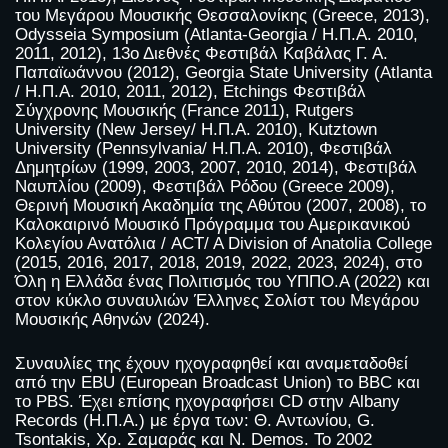
του Μεγάρου Μουσικής Θεσσαλονίκης (Greece, 2013),
Odysseia Symposium (Atlanta-Georgia / Η.Π.Α. 2010,
2011, 2012), 13ο Διεθνές Φεστιβάλ Καβάλας Γ. Α.
Παπαϊωάννου (2012), Georgia State University (Atlanta
/ Η.Π.Α. 2010, 2011, 2012), Etchings Φεστιβάλ
Σύγχρονης Μουσικής (France 2011), Rutgers
University (New Jersey/ Η.Π.Α. 2010), Kutztown
University (Pennsylvania/ Η.Π.Α. 2010), Φεστιβάλ
Δημητρίων (1999, 2003, 2007, 2010, 2014), Φεστιβάλ
Ναυπλίου (2009), Φεστιβάλ Ρόδου (Greece 2009),
Θερινή Μουσική Ακαδημία της Αθύτου (2007, 2008), το
Καλοκαιρινό Μουσικό Πρόγραμμα του Αμερικανικού
Κολεγίου Ανατόλια / ACT/ A Division of Anatolia College
(2015, 2016, 2017, 2018, 2019, 2022, 2023, 2024), στο
Όλη η Ελλάδα ένας Πολιτισμός του ΥΠΠΟ.Α (2022) και
στον κύκλο συναυλιών Έλληνες Σολίστ του Μεγάρου
Μουσικής Αθηνών (2024).
Συναυλίες της έχουν ηχογραφηθεί και αναμεταδοθεί
από την EBU (European Broadcast Union) το BBC και
το PBS. Έχει επίσης ηχογραφήσει CD στην Albany
Records (Η.Π.Α.) με έργα των: Θ. Αντωνίου, G.
Tsontakis, Χρ. Σαμαράς και N. Demos. Το 2002