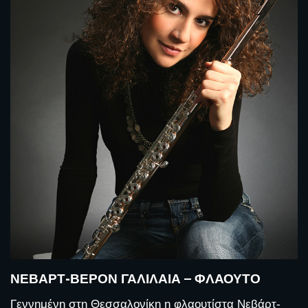
ΝΕΒΆΡΤ-ΒΕΡΌΝ ΓΑΛΙΛΑΊΑ – ΦΛΆΟΥΤΟ
Γεννημένη στη Θεσσαλονίκη η φλαουτίστα Νεβάρτ-