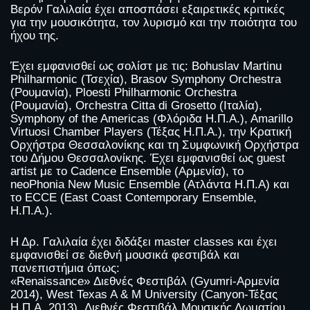
Βερόν Γαλιλαία έχει αποσπάσει εξαιρετικές κριτικές
για την μουσικότητα, τον λυρισμό και την ποιότητα του
ήχου της.
Έχει εμφανισθεί ως σολίστ με τις: Bohuslav Martinu
Philharmonic (Τσεχία), Brasov Symphony Orchestra
(Ρουμανία), Ploesti Philharmonic Orchestra
(Ρουμανία), Orchestra Citta di Grosetto (Ιταλία),
Symphony of the Americas (Φλόριδα Η.Π.Α.), Amarillo
Virtuosi Chamber Players (Τέξας Η.Π.Α.), την Κρατική
Ορχήστρα Θεσσαλονίκης και τη Συμφωνική Ορχήστρα
του Δήμου Θεσσαλονίκης. Έχει εμφανισθεί ως guest
artist με το Cadence Ensemble (Aρμενία), το
neoPhonia New Music Ensemble (Ατλάντα Η.Π.Α) και
το ECCE (East Coast Contemporary Ensemble,
Η.Π.Α.).
Η Δρ. Γαλιλαία έχει διδάξει master classes και έχει
εμφανισθεί σε διεθνή μουσικά φεστιβάλ και
πανεπιστήμια όπως:
«Renaissance» Διεθνές Φεστιβάλ (Gyumri-Αρμενία
2014), West Texas A & M University (Canyon-Τέξας
Η.Π.Α. 2013), Διεθνές Φεστιβάλ Μουσικής Δωματίου