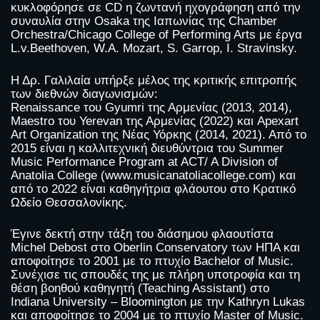
κυκλοφόρησε σε CD η ζωντανή ηχογράφηση από την
συναυλία στην Osaka της Ιαπωνίας της Chamber
Orchestra/Chicago College of Performing Arts με έργα
L.v.Beethoven, W.A. Mozart, S. Garrop, I. Stravinsky.
Η Δρ. Γαλιλαία υπήρξε μέλος της κριτικής επιτροπής
των διεθνών διαγωνισμών:
Renaissance του Gyumri της Αρμενίας (2013, 2014),
Maestro του Yerevan της Αρμενίας (2022) και Apexart
Art Organization της Νέας Υόρκης (2014, 2021). Από το
2015 είναι η καλλιτεχνική διευθύντρια του Summer
Music Performance Program at ACT/ A Division of
Anatolia College (www.musicanatoliacollege.com) και
από το 2022 είναι καθηγήτρια φλάουτου στο Κρατικό
Ωδείο Θεσσαλονίκης.
Έγινε δεκτή στην τάξη του διάσημου φλαουτίστα
Michel Debost στο Oberlin Conservatory των ΗΠΑ και
αποφοίτησε το 2001 με το πτυχίο Bachelor of Music.
Συνέχισε τις σπουδές της με πλήρη υποτροφία και τη
θέση βοηθού καθηγητή (Teaching Assistant) στο
Indiana University – Bloomington με την Kathryn Lukas
και αποφοίτησε το 2004 με το πτυχίο Master of Music.