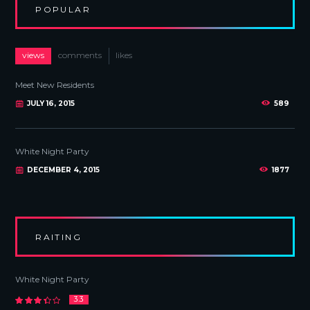
POPULAR
views
comments
likes
Meet New Residents
JULY 16, 2015
589
White Night Party
DECEMBER 4, 2015
1877
RAITING
White Night Party
3.3