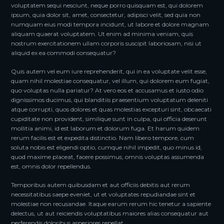
voluptatem sequi nesciunt, neque porro quisquam est, qui dolorem
ipsum, quia dolor sit, amet, consectetur, adipisci velit, sed quia non
numquam eius modi tempora incidunt, ut labore et dolore magnam
aliquam quaerat voluptatem. Ut enim ad minima veniam, quis
nostrum exercitationem ullam corporis suscipit laboriosam, nisi ut
aliquid ex ea commodi consequatur?
Quis autem vel eum iure reprehenderit, qui in ea voluptate velit esse,
quam nihil molestiae consequatur, vel illum, qui dolorem eum fugiat,
quo voluptas nulla pariatur? At vero eos et accusamus et iusto odio
dignissimos ducimus, qui blanditiis praesentium voluptatum deleniti
atque corrupti, quos dolores et quas molestias excepturi sint, obcaecati
cupiditate non provident, similique sunt in culpa, qui officia deserunt
mollitia animi, id est laborum et dolorum fuga. Et harum quidem
rerum facilis est et expedita distinctio. Nam libero tempore, cum
soluta nobis est eligendi optio, cumque nihil impedit, quo minus id,
quod maxime placeat, facere possimus, omnis voluptas assumenda
est, omnis dolor repellendus.
Temporibus autem quibusdam et aut officiis debitis aut rerum
necessitatibus saepe eveniet, ut et voluptates repudiandae sint et
molestiae non recusandae. Itaque earum rerum hic tenetur a sapiente
delectus, ut aut reiciendis voluptatibus maiores alias consequatur aut
perferendis doloribus asperiores repellat.