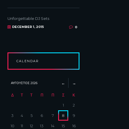
Unforgettable DJ Sets
DECEMBER 1, 2015
0
CALENDAR
ΑΎΓΟΥΣΤΟΣ
2026
Δ
Τ
Τ
Π
Π
Σ
Κ
1
2
3
4
5
6
7
8
9
10
11
12
13
14
15
16