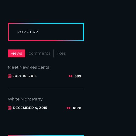
POPULAR
views
comments
likes
Meet New Residents
JULY 16, 2015
589
White Night Party
DECEMBER 4, 2015
1878