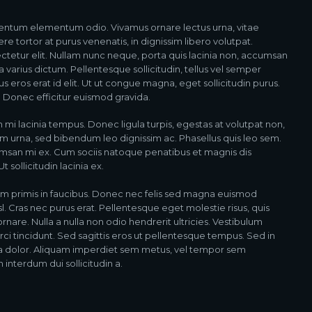
ementum elementum odio. Vivamus ornare lectus urna, vitae
re tortor at purus venenatis, in dignissim libero volutpat.
ctetur elit. Nullam nunc neque, porta quis lacinia non, accumsan
a varius dictum. Pellentesque sollicitudin, tellus vel semper
s eros erat id elit. Ut ut congue magna, eget sollicitudin purus.
. Donec efficitur euismod gravida.
n mi lacinia tempus. Donec ligula turpis, egestas at volutpat non,
am urna, sed bibendum leo dignissim ac. Phasellus quis leo sem.
msan mi ex. Cum sociis natoque penatibus et magnis dis
 sollicitudin lacinia ex.
m primis in faucibus. Donec nec felis sed magna euismod
isl. Cras nec purus erat. Pellentesque eget molestie risus, quis
re. Nulla a nulla non odio hendrerit ultricies. Vestibulum
rci tincidunt. Sed sagittis eros ut pellentesque tempus. Sed in
ta dolor. Aliquam imperdiet sem metus, vel tempor sem
 interdum dui sollicitudin a.