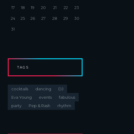
17
18
19
20
21
22
23
24
25
26
27
28
29
30
31
TAGS
cocktails
dancing
DJ
Eva Young
events
fabulous
party
Pep & Rash
rhythm