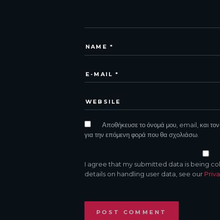
Αποθήκευσε το όνομά μου, email, και τον
για την επόμενη φορά που θα σχολιάσω.
I agree that my submitted data is being co
details on handling user data, see our
Priva