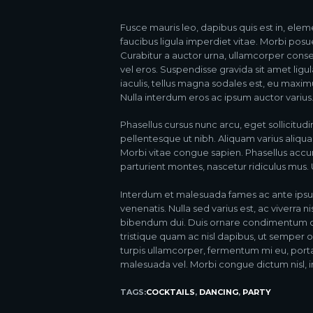
Fusce mauris leo, dapibus quis est in, el
faucibus ligula imperdiet vitae. Morbi posue
Curabitur a auctor urna, ullamcorper conse
vel eros. Suspendisse gravida sit amet ligul
iaculis, tellus magna sodales est, eu maximu
Nulla interdum eros ac ipsum auctor varius
Phasellus cursus nunc arcu, eget sollicitudi
pellentesque ut nibh. Aliquam varius aliqu
Morbi vitae congue sapien. Phasellus accu
parturient montes, nascetur ridiculus mus. Ut
Interdum et malesuada fames ac ante ipsu
venenatis. Nulla sed varius est, ac viverra n
bibendum dui. Duis ornare condimentum orna
tristique quam ac nisl dapibus, ut semper o
turpis ullamcorper, fermentum mi eu, por
malesuada vel. Morbi congue dictum nisl, in
TAGS:
COCKTAILS
,
DANCING
,
PARTY