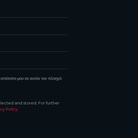
 ιστότοπο μου σε αυτόν τον πλοηγό
llected and stored. For further
cy Policy